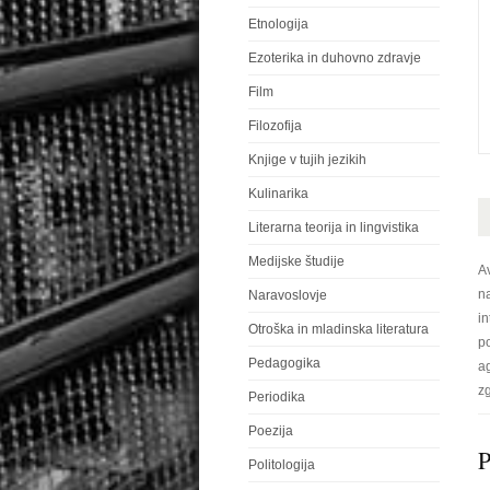
Etnologija
Ezoterika in duhovno zdravje
Film
Filozofija
Knjige v tujih jezikih
Kulinarika
Literarna teorija in lingvistika
Medijske študije
Av
n
Naravoslovje
in
Otroška in mladinska literatura
po
Pedagogika
ag
z
Periodika
Poezija
P
Politologija