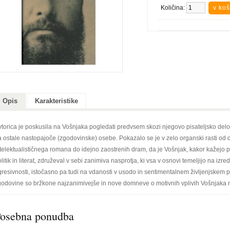
Količina:
Opis
Karakteristike
torica je poskusila na Vošnjaka pogledati predvsem skozi njegovo pisateljsko delo, i
a ostale nastopajoče (zgodovinske) osebe. Pokazalo se je v zelo organski rasti od 
telektualističnega romana do idejno zaostrenih dram, da je Vošnjak, kakor kažejo pr
litik in literat, združeval v sebi zanimiva nasprotja, ki vsa v osnovi temeljijo na izr
resivnosti, istočasno pa tudi na vdanosti v usodo in sentimentalnem življenjskem p
godovine so bržkone najzanimivejše in nove domneve o motivnih vplivih Vošnjaka 
osebna ponudba