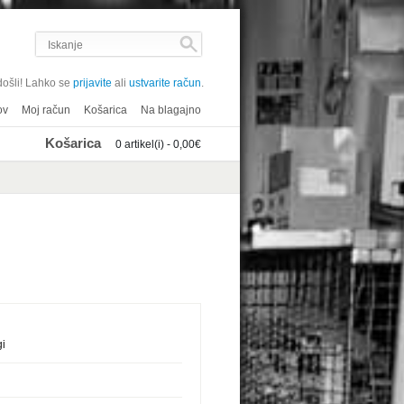
ošli! Lahko se
prijavite
ali
ustvarite račun
.
ov
Moj račun
Košarica
Na blagajno
Košarica
0 artikel(i) - 0,00€
i