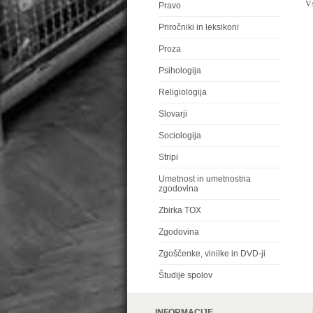
V
Pravo
Priročniki in leksikoni
Proza
Psihologija
Religiologija
Slovarji
Sociologija
Stripi
Umetnost in umetnostna
zgodovina
Zbirka TOX
Zgodovina
Zgoščenke, vinilke in DVD-ji
Študije spolov
INFORMACIJE