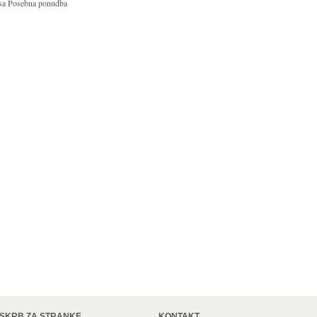
sa Posebna ponudba
SKRB ZA STRANKE
KONTAKT