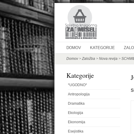
DOMOV
KATEGORIJE
ZAL
Domov
>
Založba
>
Nova revija
>
SCHMID
Kategorije
*UGODNO*
S
Antropologija
Dramatika
Ekologija
Ekonomija
Esejistika