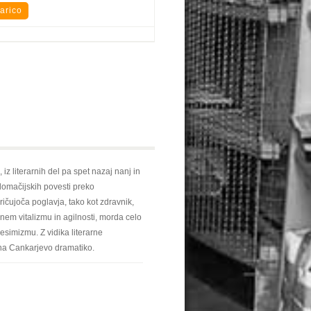
z literarnih del pa spet nazaj nanj in
domačijskih povesti preko
ičujoča poglavja, tako kot zdravnik,
ednem vitalizmu in agilnosti, morda celo
esimizmu. Z vidika literarne
na Cankarjevo dramatiko.