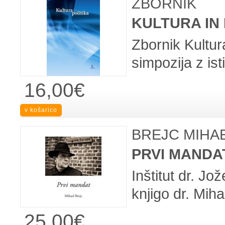
ZBORNIK
KULTURA IN 
Zbornik Kultur
simpozija z ist
16,00€
BREJC MIHA
PRVI MANDA
Inštitut dr. J
knjigo dr. Mih
25,00€