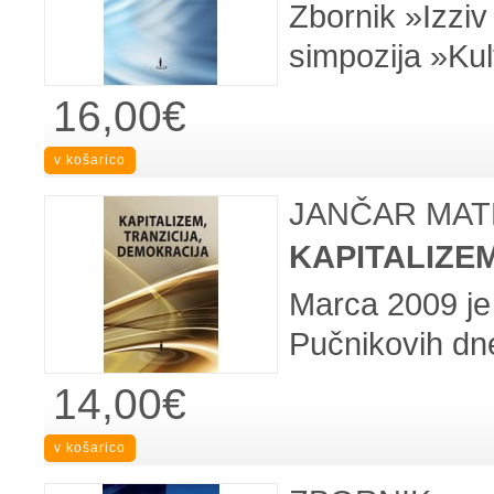
Zbornik »Izziv
simpozija »Kult
16,00€
JANČAR MATEJ
KAPITALIZE
Marca 2009 je 
Pučnikovih dne
14,00€