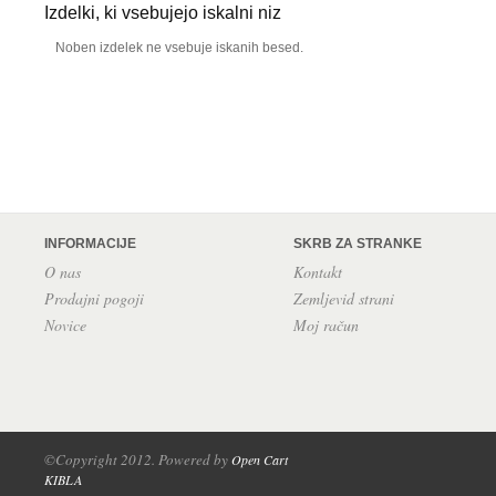
Izdelki, ki vsebujejo iskalni niz
Noben izdelek ne vsebuje iskanih besed.
INFORMACIJE
SKRB ZA STRANKE
O nas
Kontakt
Prodajni pogoji
Zemljevid strani
Novice
Moj račun
©Copyright 2012. Powered by
Open Cart
KIBLA