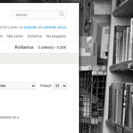
ošli! Lahko se
prijavite
ali
ustvarite račun
.
ov
Moj račun
Košarica
Na blagajno
Košarica
0 artikel(i) - 0,00€
Prikaži:
stopan je v..