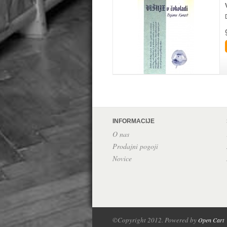
INFORMACIJE
O nas
Prodajni pogoji
Novice
©Copyright 2012. Powered by
Open Cart