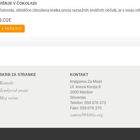
VIŠNJE V ČOKOLADI
Duhovita, stilistično izbrušena kratka proza razsežnih erotičnih občutij, je s svojo ref
9,01€
SKRB ZA STRANKE
KONTAKT
Knjigarna Za:Misel
Kontakt
Ul. kneza Koclja 9
Zemljevid strani
2000 Maribor
Moj račun
Slovenija
Telefon: 059 076 373
Faks: 059 076 370
zamisel@kibla.org