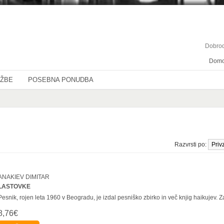
Dobrod
Dom
OŽBE
POSEBNA PONUDBA
Razvrsti po:
ANAKIEV DIMITAR
LASTOVKE
Pesnik, rojen leta 1960 v Beogradu, je izdal pesniško zbirko in več knjig haikujev. Za
8,76€