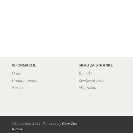
INFORMACIJE
SKRB ZA STRANKE
O nas
Kontakt
Prodajni pogoji
Zemljevid strani
Novice
Moj račun
©Copyright 2012. Powered by
Open Cart
KIBLA