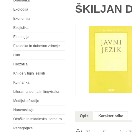
Dramatika
ŠKILJAN
Ekologija
Ekonomija
Esejistika
Etnologija
Ezoterika in duhovno zdravje
Film
Filozofija
Knjige v tujih jezikih
Kulinarika
Literarna teorija in lingvistika
Medijske študije
Naravoslovje
Opis
Karakteristike
Otroška in mladinska literatura
Pedagogika