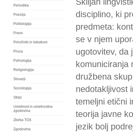
Škiljan lingvis
Periodika
disciplino, ki
Poezija
Politologija
predmeta: konte
Pravo
se v njem upor
Priročniki in leksikoni
ugotovitev, da 
Proza
Psihologija
komuniciranja 
Religiologija
družbena skup
Slovarji
nedotakljivost i
Sociologija
Stripi
temeljni etični
Umetnost in umetnostna
zgodovina
teorija javne k
Zbirka TOX
jezik bolj podre
Zgodovina