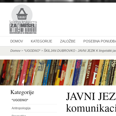
DOMOV
KATEGORIJE
ZALOŽBE
POSEBNA PONUDB
Domov
>
*UGODNO*
>
ŠKILJAN DUBROVKO - JAVNI JEZIK K lingvistiki ja
Kategorije
JAVNI JEZI
*UGODNO*
komunikaci
Antropologija