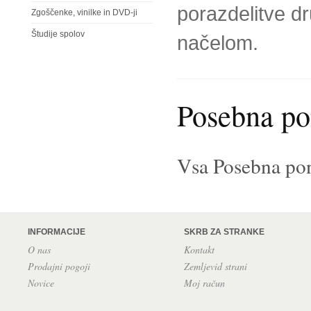
porazdelitve d
Zgoščenke, vinilke in DVD-ji
Študije spolov
načelom.
Posebna p
Vsa Posebna po
INFORMACIJE
SKRB ZA STRANKE
O nas
Kontakt
Prodajni pogoji
Zemljevid strani
Novice
Moj račun