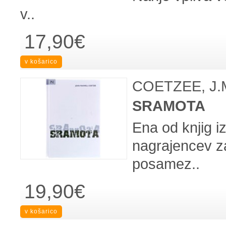
v..
17,90€
COETZEE, J.
SRAMOTA
Ena od knjig i
nagrajencev z
posamez..
19,90€