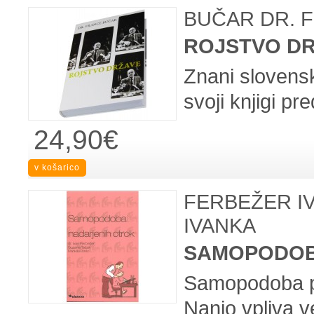
BUČAR DR. 
ROJSTVO D
Znani slovensk
svoji knjigi pr
24,90€
FERBEŽER I
IVANKA
SAMOPODOB
Samopodoba p
Nanjo vpliva v