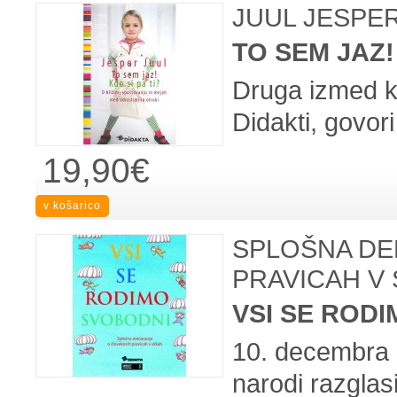
JUUL JESPE
TO SEM JAZ!
Druga izmed knj
Didakti, govori
19,90€
SPLOŠNA DE
PRAVICAH V 
VSI SE ROD
10. decembra 
narodi razglasi