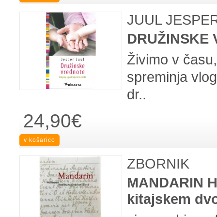
JUUL JESPE
DRUŽINSKE
Živimo v času,
spreminja vlog
dr..
24,90€
ZBORNIK
MANDARIN HA
kitajskem dv