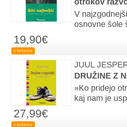
otrokov razv
V najzgodnejših
osnovne šole š
19,90€
JUUL JESPE
DRUŽINE Z N
»Ko pridejo ot
kaj nam je usp
27,99€