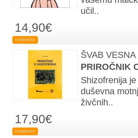
učil..
14,90€
ŠVAB VESNA
PRIROČNIK O
Shizofrenija j
duševna motnj
živčnih..
17,90€