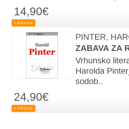
14,90€
PINTER, HA
ZABAVA ZA 
Vrhunsko lite
Harolda Pinte
sodob..
24,90€