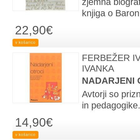
zjemna biograf
knjiga o Baron
22,90€
FERBEŽER I
IVANKA
NADARJENI 
Avtorji so priz
in pedagogike. 
14,90€