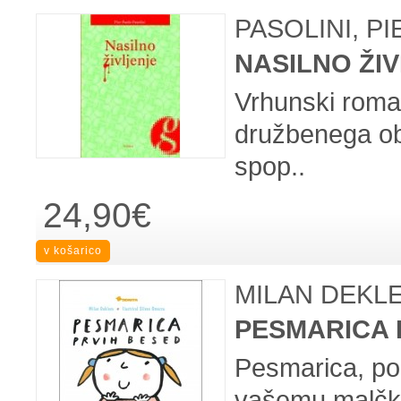
PASOLINI, P
NASILNO ŽI
Vrhunski roman
družbenega obr
spop..
24,90€
MILAN DEKL
PESMARICA 
Pesmarica, po
vašemu malčku