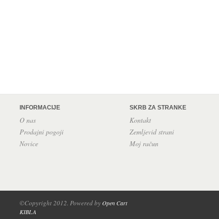
INFORMACIJE
SKRB ZA STRANKE
O nas
Kontakt
Prodajni pogoji
Zemljevid strani
Novice
Moj račun
©Copyright 2012. Powered by
Open Cart
KIBLA