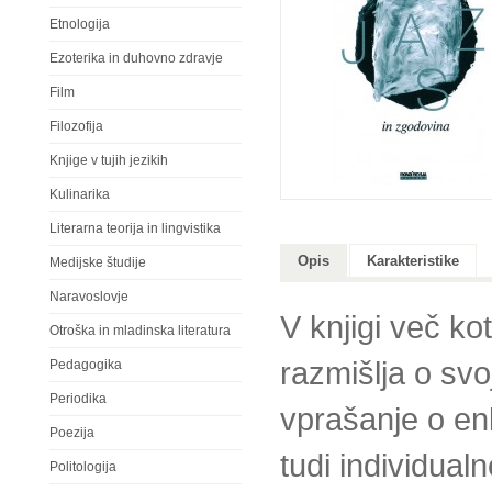
Etnologija
Ezoterika in duhovno zdravje
Film
Filozofija
Knjige v tujih jezikih
Kulinarika
Literarna teorija in lingvistika
Opis
Karakteristike
Medijske študije
Naravoslovje
V knjigi več ko
Otroška in mladinska literatura
razmišlja o svo
Pedagogika
Periodika
vprašanje o enk
Poezija
tudi individualn
Politologija