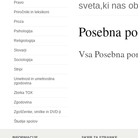
Pravo
sveta,ki nas o
Priročniki in leksikoni
Proza
Posebna p
Psihologija
Religiologija
Vsa Posebna po
Slovarji
Sociologija
Stripi
Umetnost in umetnostna
zgodovina
Zbirka TOX
Zgodovina
Zgoščenke, vinilke in DVD-ji
Študije spolov
INFORMACIJE
SKRB ZA STRANKE