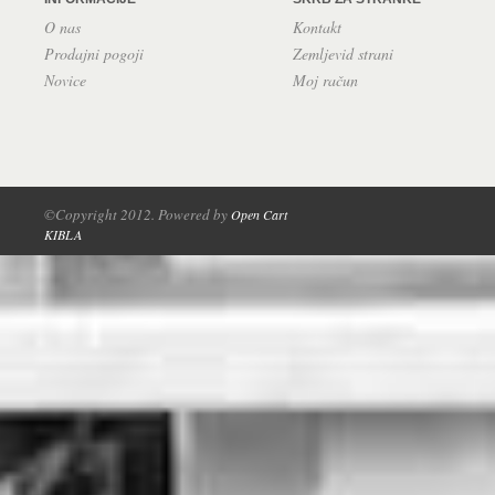
O nas
Kontakt
Prodajni pogoji
Zemljevid strani
Novice
Moj račun
©Copyright 2012. Powered by
Open Cart
KIBLA