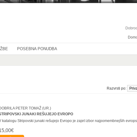
Dobrod
Dom
OŽBE
POSEBNA PONUDBA
Razvrsti po:
DOBRILA PETER TOMAŽ (UR.)
STRIPOVSKI JUNAKI REŠUJEJO EVROPO
V katalogu Stripovski junaki rešujejo Evropo je zajet izbor najpomembnejših evropsk
15,00€