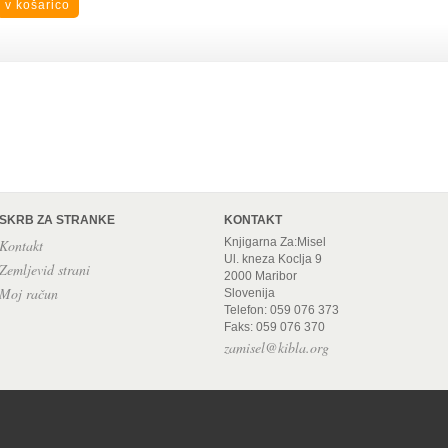
SKRB ZA STRANKE
KONTAKT
Knjigarna Za:Misel
Kontakt
Ul. kneza Koclja 9
Zemljevid strani
2000 Maribor
Moj račun
Slovenija
Telefon: 059 076 373
Faks: 059 076 370
zamisel@kibla.org