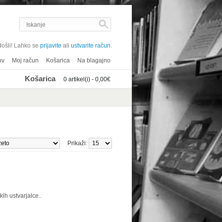
ošli! Lahko se
prijavite
ali
ustvarite račun
.
ov
Moj račun
Košarica
Na blagajno
Košarica
0 artikel(i) - 0,00€
Prikaži:
ih ustvarjalce..