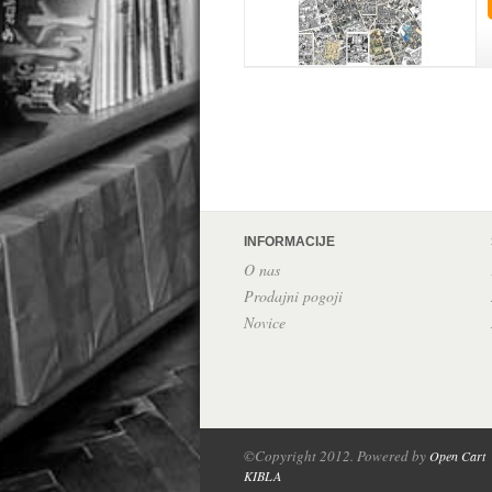
INFORMACIJE
O nas
Prodajni pogoji
Novice
©Copyright 2012. Powered by
Open Cart
KIBLA