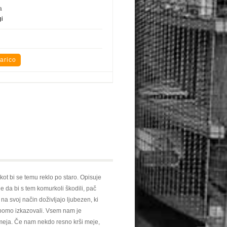
a
i
 kot bi se temu reklo po staro. Opisuje
e da bi s tem komurkoli škodili, pač
a svoj način doživljajo ljubezen, ki
o bomo izkazovali. Vsem nam je
 meja. Če nam nekdo resno krši meje,