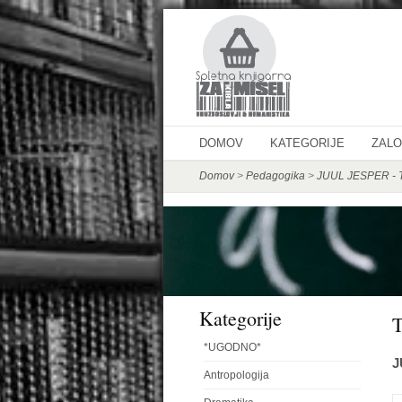
DOMOV
KATEGORIJE
ZAL
Domov
>
Pedagogika
>
JUUL JESPER - T
Kategorije
*UGODNO*
J
Antropologija