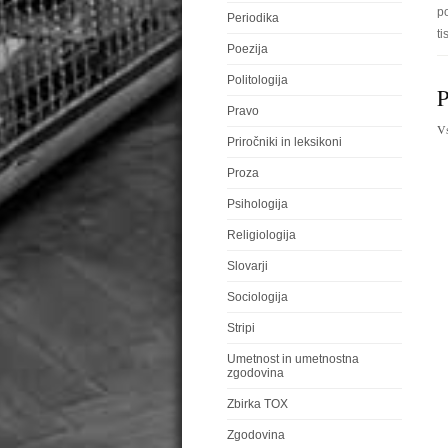
p
Periodika
ti
Poezija
Politologija
P
Pravo
V
Priročniki in leksikoni
Proza
Psihologija
Religiologija
Slovarji
Sociologija
Stripi
Umetnost in umetnostna
zgodovina
Zbirka TOX
Zgodovina