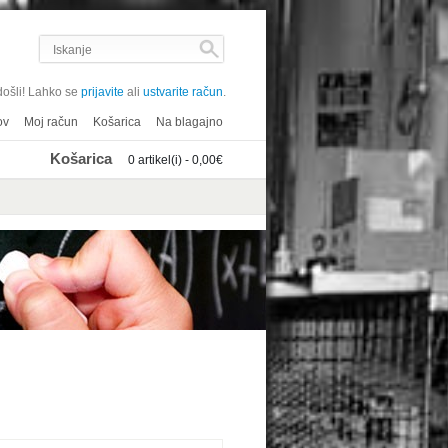
ošli! Lahko se
prijavite
ali
ustvarite račun
.
ov
Moj račun
Košarica
Na blagajno
Košarica
0 artikel(i) - 0,00€