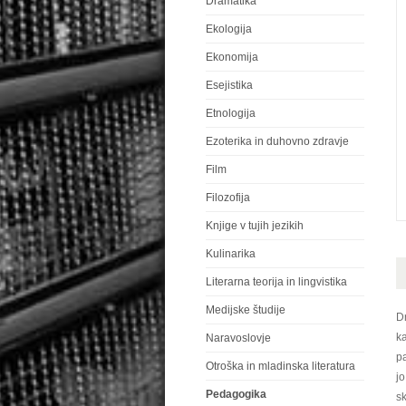
Dramatika
Ekologija
Ekonomija
Esejistika
Etnologija
Ezoterika in duhovno zdravje
Film
Filozofija
Knjige v tujih jezikih
Kulinarika
Literarna teorija in lingvistika
Medijske študije
Dr
ka
Naravoslovje
pa
Otroška in mladinska literatura
jo
Pedagogika
s