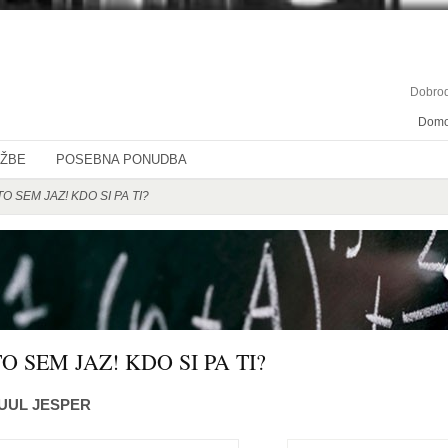
Dobrod
Dom
OŽBE
POSEBNA PONUDBA
O SEM JAZ! KDO SI PA TI?
TO SEM JAZ! KDO SI PA TI?
UUL JESPER