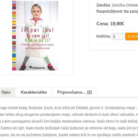
Založba:
Založba Didakt
Razpoložljivost:
Na zalog
Cena: 19,90€
Količina:
Opis
Karakteristike
Priporočamo... (2)
uga izmed knjig Jesperja Juula, ki je izšla pri Didakti, govori o ¨postavljanju meja¨,
ko lahko drug drugemu postavljamo meje, odrasli otrokom in tudi otroci odraslim, n
 s tem pomagamo doseči čim boljše medosebne odnose. Naši otroci in naši bližnji n
 čutimo do njih. Kako bodo doživljali našo ljubezen je odvisno od tega, kako jim j
kupno, da se ne počutimo ljubljene, kadar nekdo krši in ne spoštuje naših osebnih